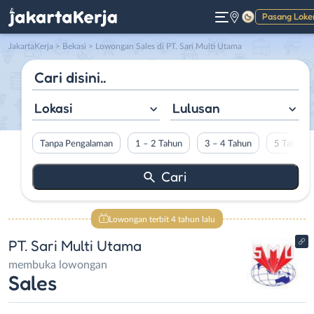
Pasang Loke
Gelap
JakartaKerja
>
Bekasi
> Lowongan Sales di PT. Sari Multi Utama
Lokasi
Lulusan
Tanpa Pengalaman
1 – 2 Tahun
3 – 4 Tahun
5 Tahun L
Lowongan terbit 4 tahun lalu
PT. Sari Multi Utama
membuka lowongan
Sales