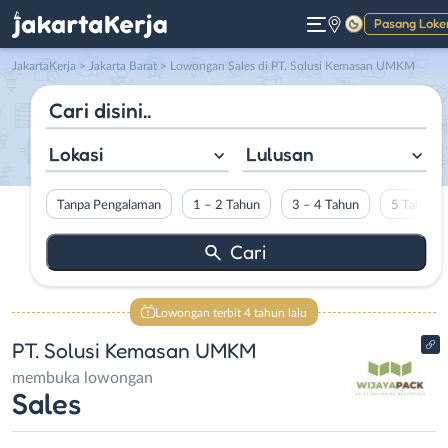
Pasang Loke
Gelap
JakartaKerja
>
Jakarta Barat
> Lowongan Sales di PT. Solusi Kemasan UMKM
Lokasi
Lulusan
Tanpa Pengalaman
1 – 2 Tahun
3 – 4 Tahun
5 Tahun L
Lowongan terbit 4 tahun lalu
PT. Solusi Kemasan UMKM
membuka lowongan
Sales