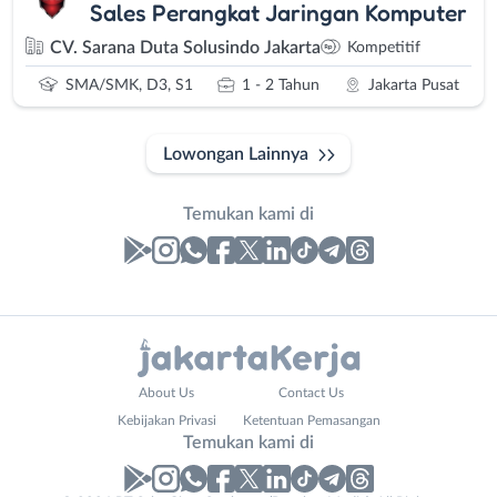
Sales Perangkat Jaringan Komputer
CV. Sarana Duta Solusindo Jakarta
Kompetitif
SMA/SMK, D3, S1
1 - 2 Tahun
Jakarta Pusat
Lowongan Lainnya
Temukan kami di
Laporan
Lowongan
Administrasi
Bebas
Nama
About Us
Contact Us
Ahli
(Remote
Lengkap
*
Kebijakan Privasi
Ketentuan Pemasangan
Gizi
Work)
Temukan kami di
Ahli
Bekasi
Kecantikan
Bogor