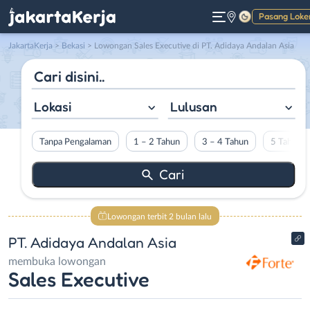
Pasang Loke
Gelap
JakartaKerja
>
Bekasi
> Lowongan Sales Executive di PT. Adidaya Andalan Asia
Lokasi
Lulusan
Tanpa Pengalaman
1 – 2 Tahun
3 – 4 Tahun
5 Tahun L
Lowongan terbit 2 bulan lalu
PT. Adidaya Andalan Asia
membuka lowongan
Sales Executive