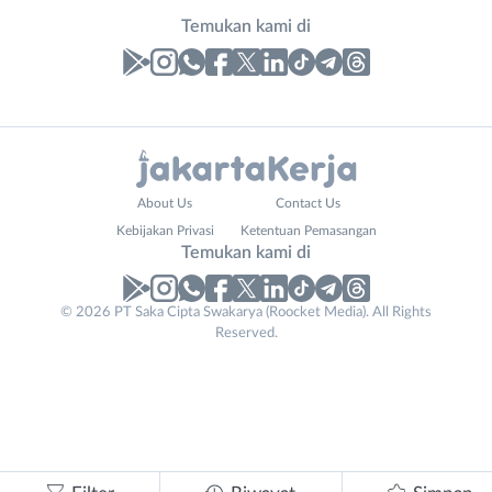
Temukan kami di
Laporan
Lowongan
Administrasi
Bebas
Nama
About Us
Contact Us
Ahli
(Remote
Lengkap
*
Kebijakan Privasi
Ketentuan Pemasangan
Gizi
Work)
Temukan kami di
Ahli
Bekasi
Kecantikan
Bogor
© 2026 PT Saka Cipta Swakarya (Roocket Media). All Rights
Business
No. Telp /
Analis
Depok
Reserved.
Email
Email
WhatsApp
*
*
*
/
Jakarta
Peneliti
Barat
Kirim kode
Animator
Jakarta
Apoteker
Pusat
Arsitek
Jakarta
Tidak
Asisten
Selatan
bisa