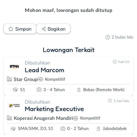
Mohon maaf, lowongan sudah ditutup
Simpan
Bagikan
2 bulan lalu
Lowongan
Terkait
hari ini
Dibutuhkan
Lead Marcom
Star Group
Kompetitif
S1
3 - 4 Tahun
Bebas (Remote Work)
1 hari lalu
Dibutuhkan
Marketing Executive
Koperasi Anugerah Mandiri
Kompetitif
SMA/SMK, D3, S1
0 - 2 Tahun
Jabodetabek