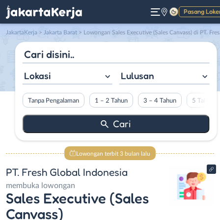
Pasang Loke
Gelap
JakartaKerja
>
Jakarta Barat
> Lowongan Sales Executive (Sales Canvass) di PT. Fresh Global Indonesia
Lokasi
Lulusan
Tanpa Pengalaman
1 – 2 Tahun
3 – 4 Tahun
5 Tahun L
Lowongan terbit 3 bulan lalu
PT. Fresh Global Indonesia
membuka lowongan
Sales Executive (Sales
Canvass)