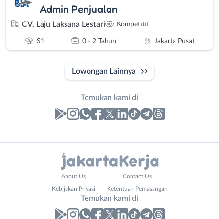
Admin Penjualan
CV. Laju Laksana Lestari
Kompetitif
S1
0 - 2 Tahun
Jakarta Pusat
Lowongan Lainnya
Temukan kami di
Laporan
Lowongan
Administrasi
Bebas
Nama
About Us
Contact Us
Ahli
(Remote
Lengkap
*
Kebijakan Privasi
Ketentuan Pemasangan
Gizi
Work)
Temukan kami di
Ahli
Bekasi
Kecantikan
Bogor