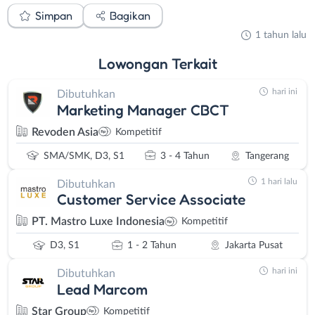
Simpan
Bagikan
1 tahun lalu
Lowongan
Terkait
hari ini
Dibutuhkan
Marketing Manager CBCT
Revoden Asia
Kompetitif
SMA/SMK, D3, S1
3 - 4 Tahun
Tangerang
1 hari lalu
Dibutuhkan
Customer Service Associate
PT. Mastro Luxe Indonesia
Kompetitif
D3, S1
1 - 2 Tahun
Jakarta Pusat
hari ini
Dibutuhkan
Lead Marcom
Star Group
Kompetitif