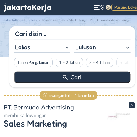
Pasang Loke
Gelap
JakartaKerja
>
Bekasi
> Lowongan Sales Marketing di PT. Bermuda Advertising
Lokasi
Lulusan
Tanpa Pengalaman
1 – 2 Tahun
3 – 4 Tahun
5 Tahun L
Lowongan terbit 1 tahun lalu
PT. Bermuda Advertising
membuka lowongan
Sales Marketing