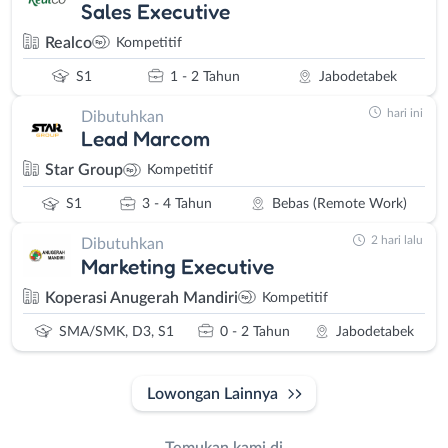
Sales Executive
Realco
Kompetitif
S1
1 - 2 Tahun
Jabodetabek
hari ini
Dibutuhkan
Lead Marcom
Star Group
Kompetitif
S1
3 - 4 Tahun
Bebas (Remote Work)
2 hari lalu
Dibutuhkan
Marketing Executive
Koperasi Anugerah Mandiri
Kompetitif
SMA/SMK, D3, S1
0 - 2 Tahun
Jabodetabek
Lowongan Lainnya
Temukan kami di