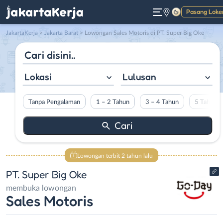
Pasang Loke
Gelap
JakartaKerja
>
Jakarta Barat
> Lowongan Sales Motoris di PT. Super Big Oke
Lokasi
Lulusan
Tanpa Pengalaman
1 – 2 Tahun
3 – 4 Tahun
5 Tahun L
Lowongan terbit 2 tahun lalu
PT. Super Big Oke
membuka lowongan
Sales Motoris