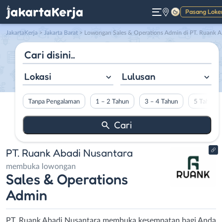
Pasang Loke
Gelap
JakartaKerja
>
Jakarta Barat
> Lowongan Sales & Operations Admin di PT. Ruank Abadi Nusantara
Lokasi
Lulusan
Tanpa Pengalaman
1 – 2 Tahun
3 – 4 Tahun
5 Tahun L
PT. Ruank Abadi Nusantara
membuka lowongan
Sales & Operations
Admin
PT. Ruank Abadi Nusantara membuka kesempatan bagi Anda