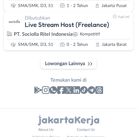
SMA/SMK, D3, S1
1 - 2 Tahun
Jakarta Pusat
hari ini
Dibutuhkan
Live Stream Host (Freelance)
PT. Sociolla Ritel Indonesia
Kompetitif
SMA/SMK, D3, S1
0 - 2 Tahun
Jakarta Barat
Lowongan Lainnya
Temukan kami di
Laporan
Lowongan
Administrasi
Bebas
Nama
About Us
Contact Us
Ahli
(Remote
Lengkap
*