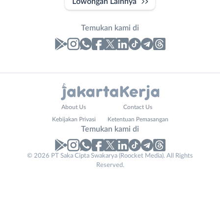
Lowongan Lainnya
Temukan kami di
Laporan
Lowongan
Administrasi
Bebas
Nama
About Us
Contact Us
Ahli
(Remote
Lengkap
*
Kebijakan Privasi
Ketentuan Pemasangan
Gizi
Work)
Temukan kami di
Ahli
Bekasi
Kecantikan
Bogor
© 2026 PT Saka Cipta Swakarya (Roocket Media). All Rights
No. Telp /
Analis
Depok
Reserved.
Email
WhatsApp
*
*
/
Jakarta
Peneliti
Barat
Kirim kode
Animator
Jakarta
Apoteker
Pusat