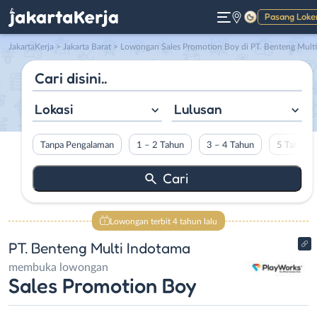
Pasang Loke
Gelap
JakartaKerja
>
Jakarta Barat
> Lowongan Sales Promotion Boy di PT. Benteng Multi Indotam
Lokasi
Lulusan
Tanpa Pengalaman
1 – 2 Tahun
3 – 4 Tahun
5 Tahun L
Lowongan terbit 4 tahun lalu
PT. Benteng Multi Indotama
membuka lowongan
Sales Promotion Boy