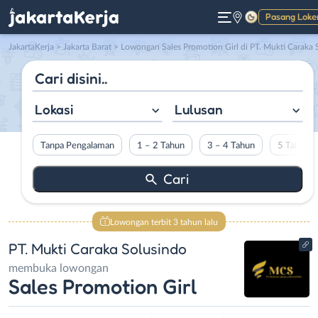
Pasang Loke
Gelap
JakartaKerja
>
Jakarta Barat
> Lowongan Sales Promotion Girl di PT. Mukti Caraka Solusind
Lokasi
Lulusan
Tanpa Pengalaman
1 – 2 Tahun
3 – 4 Tahun
5 Tahun L
Lowongan terbit 3 tahun lalu
PT. Mukti Caraka Solusindo
membuka lowongan
Sales Promotion Girl