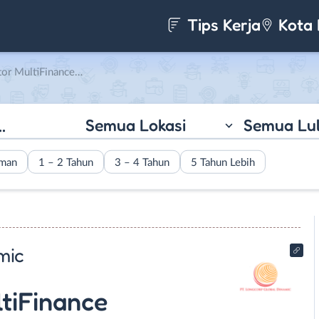
Tips Kerja
Kota 
T. Longcorp Global Dinamic
Semua Lokasi
Semua Lu
aman
1 – 2 Tahun
3 – 4 Tahun
5 Tahun Lebih
mic
tiFinance