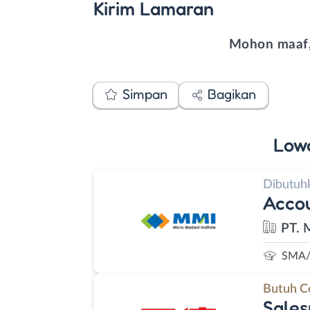
Kirim
Lamaran
Mohon maaf,
Simpan
Bagikan
Low
Dibutuh
Accou
PT. 
SMA/
Butuh C
Sales