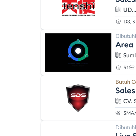
UD. 
D3, S
Dibutuh
Area
Sumb
S1
Butuh C
Sales
CV. 
SMA/
Dibutuh
Live 