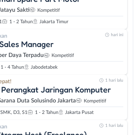
Jatayu Sakti
Kompetitif
1
1 - 2 Tahun
Jakarta Timur
hari ini
kan
 Sales Manager
er Daya Terpadu
Kompetitif
1 - 4 Tahun
Jabodetabek
1 hari lalu
epat!
 Perangkat Jaringan Komputer
Sarana Duta Solusindo Jakarta
Kompetitif
SMK, D3, S1
1 - 2 Tahun
Jakarta Pusat
1 hari lalu
kan
Stream Host (Freelance)