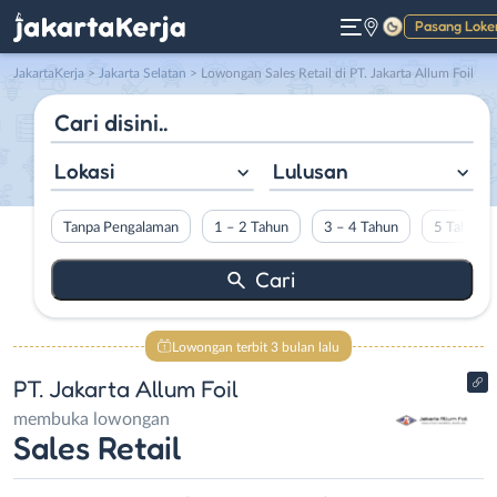
Pasang Loke
Gelap
JakartaKerja
>
Jakarta Selatan
> Lowongan Sales Retail di PT. Jakarta Allum Foil
Lokasi
Lulusan
Tanpa Pengalaman
1 – 2 Tahun
3 – 4 Tahun
5 Tahun L
Lowongan terbit 3 bulan lalu
PT. Jakarta Allum Foil
membuka lowongan
Sales Retail