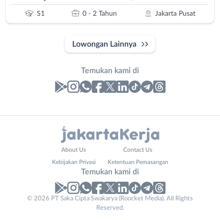
S1
0 - 2 Tahun
Jakarta Pusat
Lowongan Lainnya
Temukan kami di
Laporan
Lowongan
Administrasi
Bebas
Nama
About Us
Contact Us
Ahli
(Remote
Lengkap
*
Kebijakan Privasi
Ketentuan Pemasangan
Gizi
Work)
Temukan kami di
Ahli
Bekasi
Kecantikan
Bogor
© 2026 PT Saka Cipta Swakarya (Roocket Media). All Rights
No. Telp /
Analis
Depok
Reserved.
Email
WhatsApp
*
*
/
Jakarta