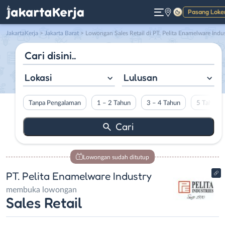
Pasang Loke
Gelap
JakartaKerja
>
Jakarta Barat
> Lowongan Sales Retail di PT. Pelita Enamelware Industr
Lokasi
Lulusan
Tanpa Pengalaman
1 – 2 Tahun
3 – 4 Tahun
5 Tahun L
Lowongan sudah ditutup
PT. Pelita Enamelware Industry
membuka lowongan
Sales Retail