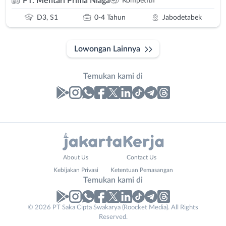
PT. Mentari Prima Niaga
Kompetitif
D3, S1
0-4 Tahun
Jabodetabek
Lowongan Lainnya
Temukan kami di
Laporan
Lowongan
Administrasi
Bebas
Nama
About Us
Contact Us
Ahli
(Remote
Lengkap
*
Kebijakan Privasi
Ketentuan Pemasangan
Gizi
Work)
Temukan kami di
Ahli
Bekasi
Kecantikan
Bogor
© 2026 PT Saka Cipta Swakarya (Roocket Media). All Rights
No. Telp /
Analis
Depok
Reserved.
Email
WhatsApp
*
*
/
Jakarta