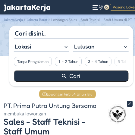
Pasang Loke
Gelap
JakartaKerja
>
Jakarta Barat
> Lowongan Sales – Staff Teknisi – Staff Umum di PT. Prima Putra Untung Bersam
Lokasi
Lulusan
Tanpa Pengalaman
1 – 2 Tahun
3 – 4 Tahun
5 Tahun L
Lowongan terbit 4 tahun lalu
PT. Prima Putra Untung Bersama
membuka lowongan
Sales - Staff Teknisi -
Staff Umum