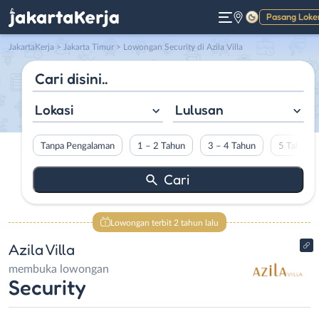
Pasang Loke
Gelap
JakartaKerja
>
Jakarta Timur
> Lowongan Security di Azila Villa
Lokasi
Lulusan
Tanpa Pengalaman
1 – 2 Tahun
3 – 4 Tahun
5 Tahun L
Lowongan terbit 2 tahun lalu
Azila Villa
membuka lowongan
Security