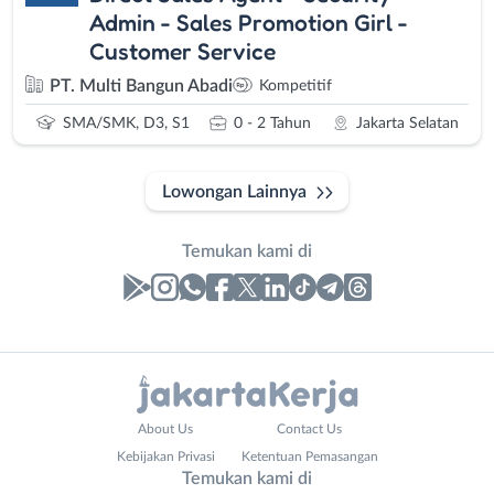
Admin - Sales Promotion Girl -
Customer Service
PT. Multi Bangun Abadi
Kompetitif
SMA/SMK, D3, S1
0 - 2 Tahun
Jakarta Selatan
Lowongan Lainnya
Temukan kami di
Laporan
Lowongan
Administrasi
Bebas
Nama
About Us
Contact Us
Ahli
(Remote
Lengkap
*
Kebijakan Privasi
Ketentuan Pemasangan
Gizi
Work)
Temukan kami di