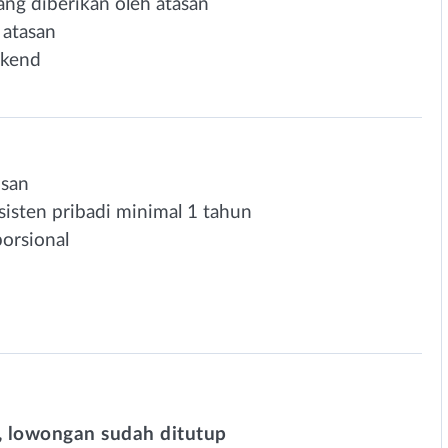
ang diberikan oleh atasan
 atasan
ekend
usan
sisten pribadi minimal 1 tahun
orsional
 lowongan sudah ditutup