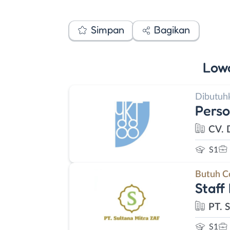
Simpan
Bagikan
Low
Dibutuh
Perso
CV. 
S1
Butuh C
Staff
PT. 
S1