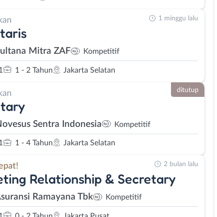
1 minggu lalu
kan
taris
Sultana Mitra ZAF
Kompetitif
1
1 - 2 Tahun
Jakarta Selatan
ditutup
kan
tary
Novesus Sentra Indonesia
Kompetitif
1
1 - 4 Tahun
Jakarta Selatan
2 bulan lalu
epat!
ting Relationship & Secretary
Asuransi Ramayana Tbk
Kompetitif
1
0 - 2 Tahun
Jakarta Pusat