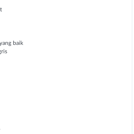
t
yang baik
ris
r