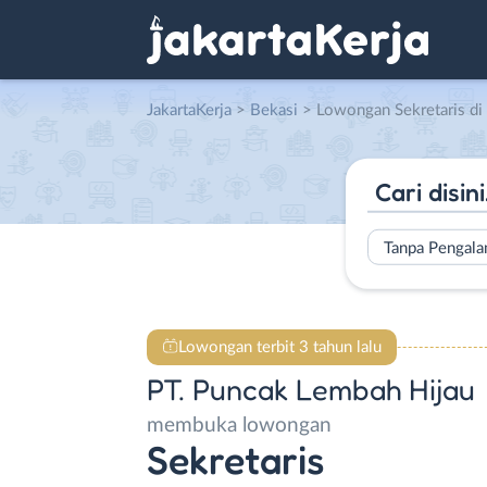
JakartaKerja
>
Bekasi
> Lowongan Sekretaris di PT. P
Tanpa Pengal
Lowongan terbit 3 tahun lalu
PT. Puncak Lembah Hijau
membuka lowongan
Sekretaris