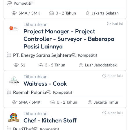
Kompetitif
SMA / SMK
0 - 2 Tahun
Jakarta Selatan
hari ini
Dibutuhkan
Project Manager - Project
Controller - Surveyor - Beberapa
Posisi Lainnya
PT. Energy Sarana Sejahtera
Kompetitif
S1
3 - 5 Tahun
Luar Jabodetabek
4 hari lalu
Dibutuhkan
Waitress - Cook
Roemah Polonia
Kompetitif
SMA / SMK
0 - 2 Tahun
Jakarta Timur
4 hari lalu
Dibutuhkan
Chef - Kitchen Staff
BurriThuf
Kompetitif