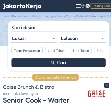
Pasang Loke
Gelap
JakartaKerja
>
Jakarta Utara
> Lowongan Senior Cook – Waiter di Gaise Brunch & Bistr
Lokasi
Lulusan
Tanpa Pengalaman
1 – 2 Tahun
3 – 4 Tahun
5 Tahun L
Lowongan terbit 4 tahun lalu
Gaise Brunch & Bistro
membuka lowongan
Senior Cook - Waiter