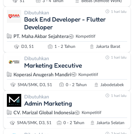
S1
3 - 4 Tahun
Bebas (Remote Work)
1 hari lalu
Dibutuhkan
Back End Developer - Flutter
Developer
PT. Maha Akbar Sejahtera
Kompetitif
D3, S1
1 - 2 Tahun
Jakarta Barat
1 hari lalu
Dibutuhkan
Marketing Executive
Koperasi Anugerah Mandiri
Kompetitif
SMA/SMK, D3, S1
0 - 2 Tahun
Jabodetabek
1 hari lalu
Dibutuhkan
Admin Marketing
CV. Marizal Global Indonesia
Kompetitif
SMA/SMK, D3, S1
0 - 2 Tahun
Jakarta Selatan
2 hari lalu