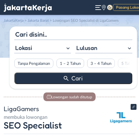
Pasang Loke
Gelap
JakartaKerja
>
Jakarta Barat
> Lowongan SEO Specialist di LigaGamers
Lokasi
Lulusan
Tanpa Pengalaman
1 – 2 Tahun
3 – 4 Tahun
5 Tahun L
Lowongan sudah ditutup
LigaGamers
membuka lowongan
SEO Specialist