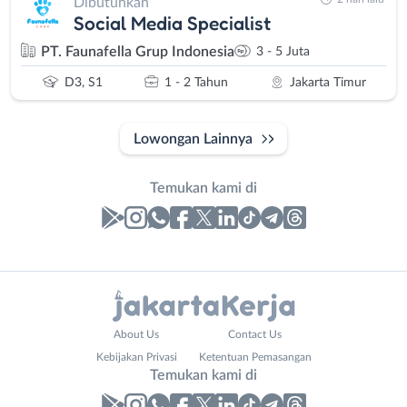
Dibutuhkan
Social Media Specialist
PT. Faunafella Grup Indonesia
3 - 5 Juta
D3, S1
1 - 2 Tahun
Jakarta Timur
Lowongan Lainnya
Temukan kami di
Laporan
Lowongan
Administrasi
Bebas
Nama
About Us
Contact Us
Ahli
(Remote
Lengkap
*
Kebijakan Privasi
Ketentuan Pemasangan
Gizi
Work)
Temukan kami di
Ahli
Bekasi