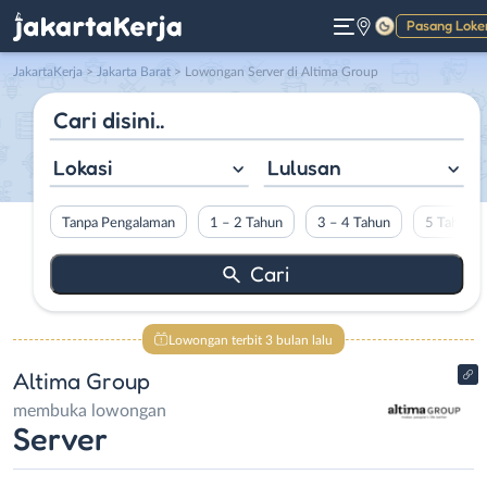
Pasang Loke
Gelap
JakartaKerja
>
Jakarta Barat
> Lowongan Server di Altima Group
Lokasi
Lulusan
Tanpa Pengalaman
1 – 2 Tahun
3 – 4 Tahun
5 Tahun L
Lowongan terbit 3 bulan lalu
Altima Group
membuka lowongan
Server