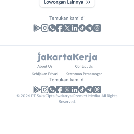
Lowongan Lainnya
Temukan kami di
Laporan
Lowongan
Administrasi
Bebas
Nama
About Us
Contact Us
Ahli
(Remote
Lengkap
*
Kebijakan Privasi
Ketentuan Pemasangan
Gizi
Work)
Temukan kami di
Ahli
Bekasi
Kecantikan
Bogor
© 2026 PT Saka Cipta Swakarya (Roocket Media). All Rights
No. Telp /
Analis
Depok
Reserved.
Email
WhatsApp
*
*
/
Jakarta
Peneliti
Barat
Kirim kode
Animator
Jakarta
Apoteker
Pusat
Company