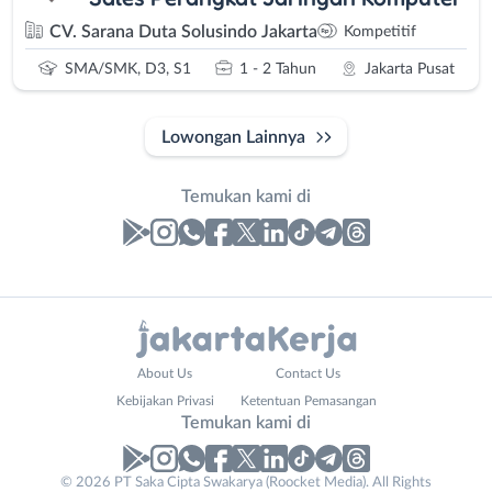
CV. Sarana Duta Solusindo Jakarta
Kompetitif
SMA/SMK, D3, S1
1 - 2 Tahun
Jakarta Pusat
Lowongan Lainnya
Temukan kami di
Laporan
Lowongan
Administrasi
Bebas
Nama
About Us
Contact Us
Ahli
(Remote
Lengkap
*
Kebijakan Privasi
Ketentuan Pemasangan
Gizi
Work)
Temukan kami di
Ahli
Bekasi
Kecantikan
Bogor
© 2026 PT Saka Cipta Swakarya (Roocket Media). All Rights
No. Telp /