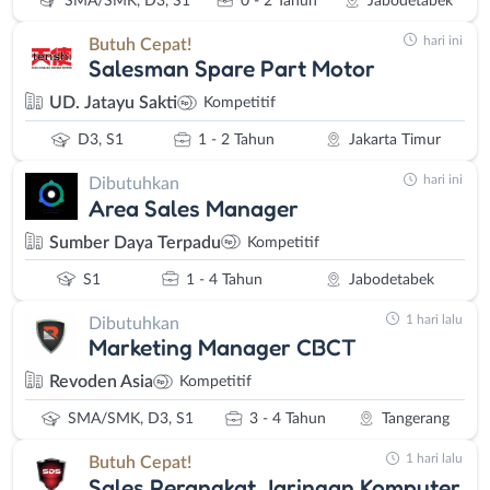
SMA/SMK, D3, S1
0 - 2 Tahun
Jabodetabek
hari ini
Butuh Cepat!
Salesman Spare Part Motor
UD. Jatayu Sakti
Kompetitif
D3, S1
1 - 2 Tahun
Jakarta Timur
hari ini
Dibutuhkan
Area Sales Manager
Sumber Daya Terpadu
Kompetitif
S1
1 - 4 Tahun
Jabodetabek
1 hari lalu
Dibutuhkan
Marketing Manager CBCT
Revoden Asia
Kompetitif
SMA/SMK, D3, S1
3 - 4 Tahun
Tangerang
1 hari lalu
Butuh Cepat!
Sales Perangkat Jaringan Komputer