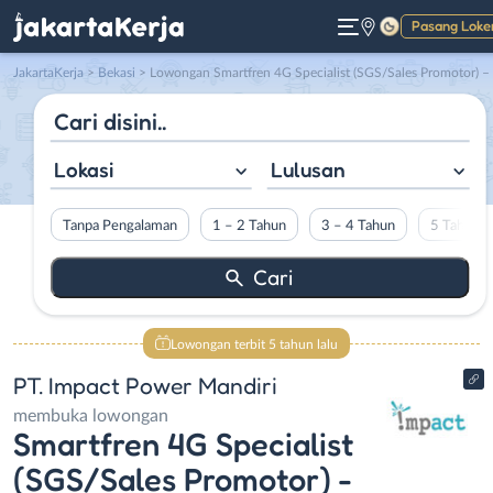
Pasang Loke
Gelap
JakartaKerja
>
Bekasi
> Lowongan Smartfren 4G Specialist (SGS/Sales Promotor) – Sales TO (Aplikasi) di PT. Impact Power Mandiri
Lokasi
Lulusan
Tanpa Pengalaman
1 – 2 Tahun
3 – 4 Tahun
5 Tahun L
Lowongan terbit 5 tahun lalu
PT. Impact Power Mandiri
membuka lowongan
Smartfren 4G Specialist
(SGS/Sales Promotor) -