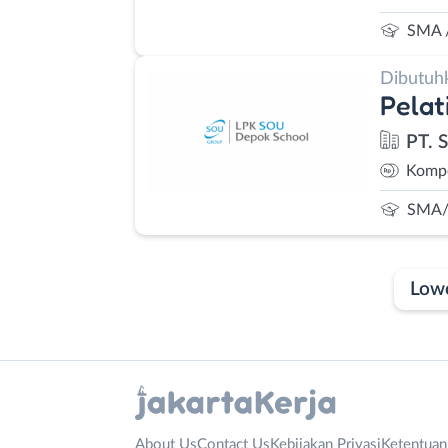
SMA 
Dibutuh
Pelat
PT. 
Kompe
SMA/
Low
Laporan
Lowongan
Administrasi
Bebas
Nama
About Us
Contact Us
Kebijakan Privasi
Ketentua