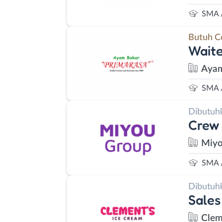
SMA 
Butuh C
Waite
Ayam
SMA 
Dibutuh
Crew 
Miyo
SMA 
Dibutuh
Sales
Clem