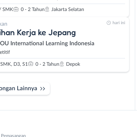
/ SMK
0 - 2 Tahun
Jakarta Selatan
hari ini
kan
ihan Kerja ke Jepang
SOU International Learning Indonesia
titif
SMK, D3, S1
0 - 2 Tahun
Depok
ongan Lainnya
n Pemasangan