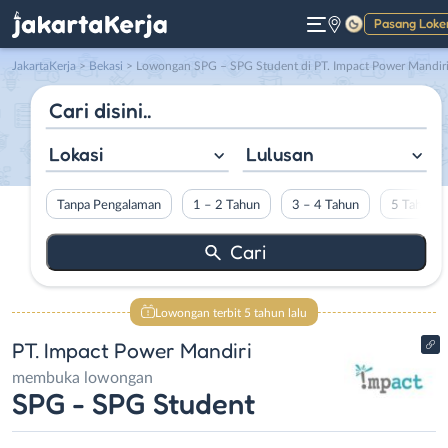
Pasang Loke
Gelap
JakartaKerja
>
Bekasi
> Lowongan SPG – SPG Student di PT. Impact Power Mandir
Lokasi
Lulusan
Tanpa Pengalaman
1 – 2 Tahun
3 – 4 Tahun
5 Tahun L
Lowongan terbit 5 tahun lalu
PT. Impact Power Mandiri
membuka lowongan
SPG - SPG Student