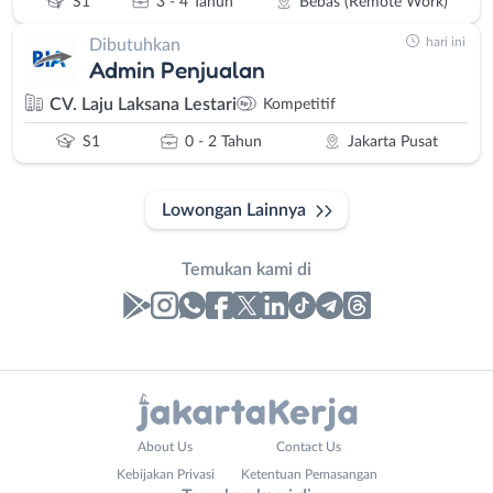
S1
3 - 4 Tahun
Bebas (Remote Work)
hari ini
Dibutuhkan
Admin Penjualan
CV. Laju Laksana Lestari
Kompetitif
S1
0 - 2 Tahun
Jakarta Pusat
Lowongan Lainnya
Temukan kami di
Laporan
Lowongan
Administrasi
Bebas
Company
Nama
About Us
Contact Us
Ahli
(Remote
Name
Lengkap
*
*
Kebijakan Privasi
Ketentuan Pemasangan
Gizi
Work)