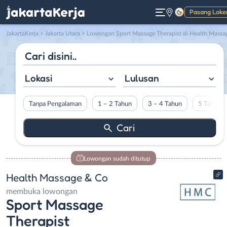
Pasang Loke
Gelap
JakartaKerja
>
Jakarta Utara
> Lowongan Sport Massage Therapist di Health Massage & C
Lokasi
Lulusan
Tanpa Pengalaman
1 – 2 Tahun
3 – 4 Tahun
5 Tahun L
Lowongan sudah ditutup
Health Massage & Co
membuka lowongan
Sport Massage
Therapist