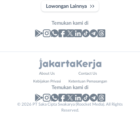
Lowongan Lainnya
Temukan kami di
Laporan
Lowongan
Administrasi
Bebas
Nama
About Us
Contact Us
Ahli
(Remote
Lengkap
*
Kebijakan Privasi
Ketentuan Pemasangan
Gizi
Work)
Temukan kami di
Ahli
Bekasi
Kecantikan
Bogor
© 2026 PT Saka Cipta Swakarya (Roocket Media). All Rights
No. Telp /
Analis
Depok
Reserved.
Email
WhatsApp
*
*
/
Jakarta
Peneliti
Barat
Kirim kode
Animator
Jakarta
Apoteker
Pusat