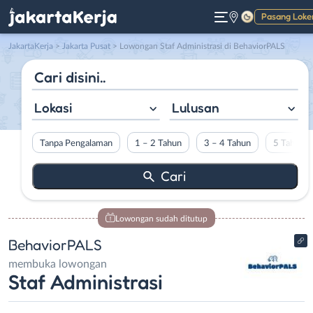
Pasang Loke
Gelap
JakartaKerja
>
Jakarta Pusat
> Lowongan Staf Administrasi di BehaviorPALS
Lokasi
Lulusan
Tanpa Pengalaman
1 – 2 Tahun
3 – 4 Tahun
5 Tahun L
Lowongan sudah ditutup
BehaviorPALS
membuka lowongan
Staf Administrasi