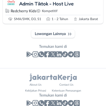
Admin Tiktok - Host Live
Redcherry Kids
Kompetitif
SMA/SMK, D3, S1
1 - 2 Tahun
Jakarta Barat
Lowongan Lainnya
Temukan kami di
Laporan
Lowongan
Administrasi
Bebas
Nama
About Us
Contact Us
Ahli
(Remote
Lengkap
*
Kebijakan Privasi
Ketentuan Pemasangan
Gizi
Work)
Temukan kami di
Ahli
Bekasi
Kecantikan
Bogor