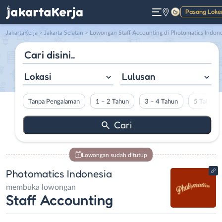
Pasang Loke
Gelap
JakartaKerja
>
Jakarta Selatan
> Lowongan Staff Accounting di Photomatics Indonesi
Lokasi
Lulusan
Tanpa Pengalaman
1 – 2 Tahun
3 – 4 Tahun
5 Tahun L
Lowongan sudah ditutup
Photomatics Indonesia
membuka lowongan
Staff Accounting