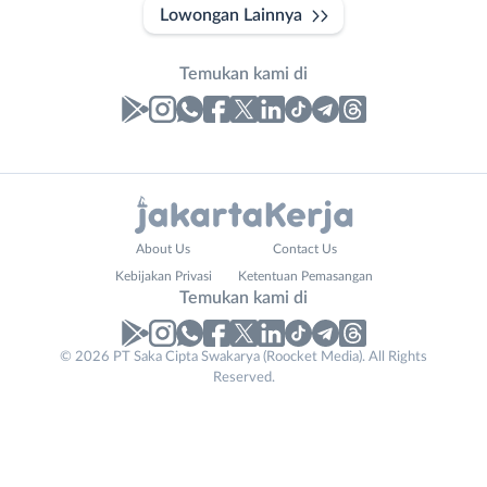
Lowongan Lainnya
Temukan kami di
Laporan
Lowongan
Administrasi
Bebas
Nama
About Us
Contact Us
Ahli
(Remote
Lengkap
*
Kebijakan Privasi
Ketentuan Pemasangan
Gizi
Work)
Temukan kami di
Ahli
Bekasi
Kecantikan
Bogor
© 2026 PT Saka Cipta Swakarya (Roocket Media). All Rights
No. Telp /
Analis
Depok
Reserved.
Email
WhatsApp
*
*
/
Jakarta
Peneliti
Barat
Kirim kode
Animator
Jakarta
Apoteker
Pusat