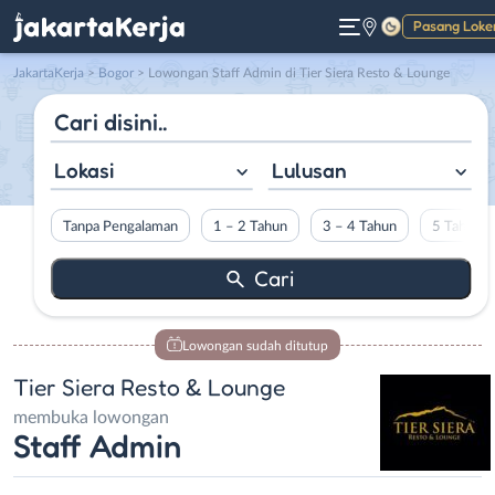
Pasang Loke
Gelap
JakartaKerja
>
Bogor
> Lowongan Staff Admin di Tier Siera Resto & Lounge
Lokasi
Lulusan
Tanpa Pengalaman
1 – 2 Tahun
3 – 4 Tahun
5 Tahun L
Lowongan sudah ditutup
Tier Siera Resto & Lounge
membuka lowongan
Staff Admin