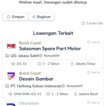
Mohon maaf, lowongan sudah ditutup
Simpan
Bagikan
3 bulan lalu
Lowongan
Terkait
hari ini
Butuh Cepat!
Salesman Spare Part Motor
UD. Jatayu Sakti
Kompetitif
D3, S1
1 - 2 Tahun
Jakarta Timur
hari ini
Butuh Cepat!
Desain Gambar
PT. Huihong Sukses Indonesia
Kompetitif
SMA/SMK, D3, S1
1 - 2 Tahun
Jakarta Barat
hari ini
Dibutuhkan