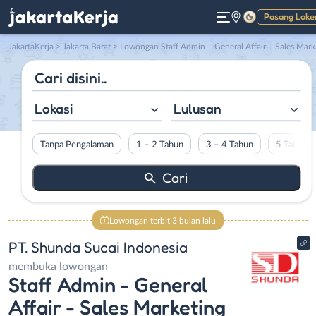
Pasang Loke
Gelap
JakartaKerja
>
Jakarta Barat
> Lowongan Staff Admin – General Affair – Sales Marketing – 3D Visual Designer di PT. Shunda Sucai Indonesia
Lokasi
Lulusan
Tanpa Pengalaman
1 – 2 Tahun
3 – 4 Tahun
5 Tahun L
Lowongan terbit 3 bulan lalu
PT. Shunda Sucai Indonesia
membuka lowongan
Staff Admin - General
Affair - Sales Marketing