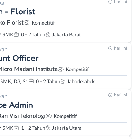
hari ini
kan
 - Florist
ko Florist
Kompetitif
/ SMK
0 - 2 Tahun
Jakarta Barat
hari ini
kan
nt Officer
Micro Madani Institute
Kompetitif
SMK, D3, S1
0 - 2 Tahun
Jabodetabek
hari ini
kan
ce Admin
ari Visi Teknologi
Kompetitif
/ SMK
1 - 2 Tahun
Jakarta Utara