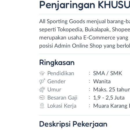
Penjaringan KHU
All Sporting Goods menjual barang-ba
seperti Tokopedia, Bukalapak, Shopee,
merupakan usaha E-Commerce yang s
posisi Admin Online Shop yang berlok
Ringkasan
:
Pendidikan
SMA / SMK
:
Gender
Wanita
:
Umur
Maks. 25 tahu
:
Besaran Gaji
1,9 - 2,5 Juta
:
Lokasi Kerja
Muara Karang B
Deskripsi
Pekerjaan