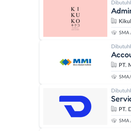
Dibutuh
Admin
Kiku
SMA 
Dibutuh
Accou
PT. 
SMA/
Dibutuh
Servi
PT. D
SMA 