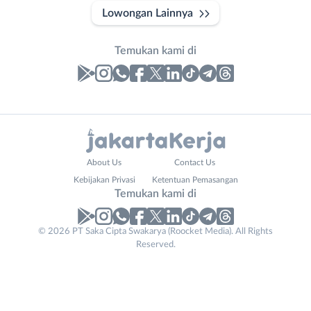
Lowongan Lainnya
Temukan kami di
Laporan
Lowongan
Administrasi
Bebas
Nama
About Us
Contact Us
Ahli
(Remote
Lengkap
*
Kebijakan Privasi
Ketentuan Pemasangan
Gizi
Work)
Temukan kami di
Ahli
Bekasi
Kecantikan
Bogor
© 2026 PT Saka Cipta Swakarya (Roocket Media). All Rights
Email
No. Telp /
Analis
Depok
Reserved.
Address
Email
WhatsApp
*
*
*
/
Jakarta
Peneliti
Barat
Kirim kode
Animator
Jakarta
Apoteker
Pusat