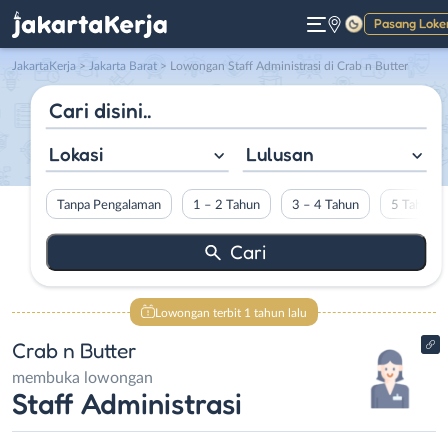
Pasang Loke
Gelap
JakartaKerja
>
Jakarta Barat
> Lowongan Staff Administrasi di Crab n Butter
Lokasi
Lulusan
Tanpa Pengalaman
1 – 2 Tahun
3 – 4 Tahun
5 Tahun L
Lowongan terbit 1 tahun lalu
Crab n Butter
membuka lowongan
Staff Administrasi