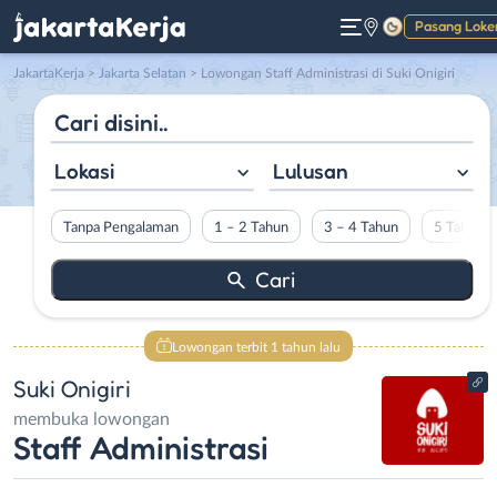
Pasang Loke
Gelap
JakartaKerja
>
Jakarta Selatan
> Lowongan Staff Administrasi di Suki Onigiri
Lokasi
Lulusan
Tanpa Pengalaman
1 – 2 Tahun
3 – 4 Tahun
5 Tahun L
Lowongan terbit 1 tahun lalu
Suki Onigiri
membuka lowongan
Staff Administrasi