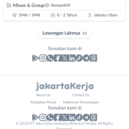
Mixue & Group
Kompetitif
SMA / SMK
0 - 2 Tahun
Jakarta Utara
Lowongan Lainnya
Temukan kami di
Laporan
Lowongan
Administrasi
Bebas
Phone
Nama
About Us
Contact Us
Ahli
(Remote
Number
Lengkap
*
*
Kebijakan Privasi
Ketentuan Pemasangan
Gizi
Work)
Temukan kami di
Ahli
Bekasi
Kecantikan
Bogor
© 2026 PT Saka Cipta Swakarya (Roocket Media). All Rights
No. Telp /
Analis
Depok