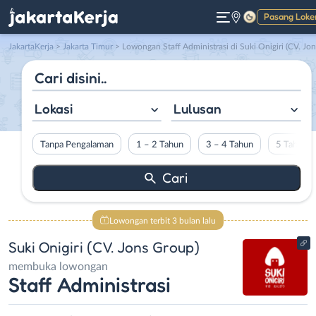
Pasang Loke
Gelap
JakartaKerja
>
Jakarta Timur
> Lowongan Staff Administrasi di Suki Onigiri (CV. Jons Group)
Lokasi
Lulusan
Tanpa Pengalaman
1 – 2 Tahun
3 – 4 Tahun
5 Tahun L
Lowongan terbit 3 bulan lalu
Suki Onigiri (CV. Jons Group)
membuka lowongan
Staff Administrasi