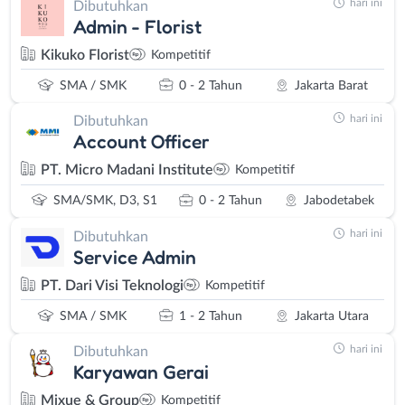
hari ini
Dibutuhkan
Admin - Florist
Kikuko Florist
Kompetitif
SMA / SMK
0 - 2 Tahun
Jakarta Barat
hari ini
Dibutuhkan
Account Officer
PT. Micro Madani Institute
Kompetitif
SMA/SMK, D3, S1
0 - 2 Tahun
Jabodetabek
hari ini
Dibutuhkan
Service Admin
PT. Dari Visi Teknologi
Kompetitif
SMA / SMK
1 - 2 Tahun
Jakarta Utara
hari ini
Dibutuhkan
Karyawan Gerai
Mixue & Group
Kompetitif