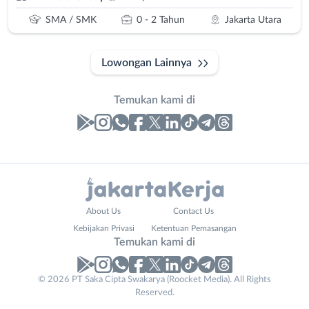
SMA / SMK
0 - 2 Tahun
Jakarta Utara
Lowongan Lainnya
Temukan kami di
Laporan
Lowongan
Administrasi
Bebas
Nama
About Us
Contact Us
Ahli
(Remote
Lengkap
*
Kebijakan Privasi
Ketentuan Pemasangan
Gizi
Work)
Temukan kami di
Ahli
Bekasi
Kecantikan
Bogor
© 2026 PT Saka Cipta Swakarya (Roocket Media). All Rights
No. Telp /
Analis
Depok
Reserved.
Email
WhatsApp
*
*
/
Jakarta