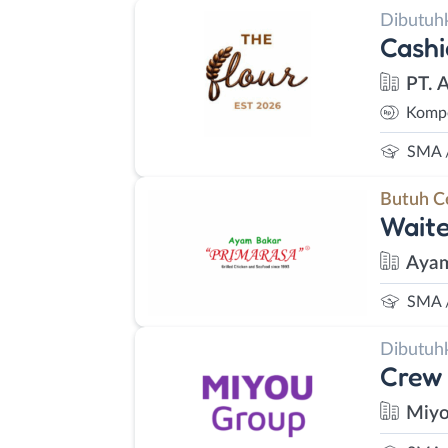
Dibutuh
Cashi
PT. 
Kompe
SMA 
Butuh C
Waite
Ayam
SMA 
Dibutuh
Crew 
Miyo