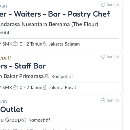
hari ini
kan
er - Waiters - Bar - Pastry Chef
Andarasa Nusantara Bersama (The Flour)
titif
/ SMK
0 - 2 Tahun
Jakarta Selatan
hari ini
epat!
rs - Staff Bar
 Bakar Primarasa
Kompetitif
/ SMK
0 - 2 Tahun
Jakarta Pusat
hari ini
kan
Outlet
u Group
Kompetitif