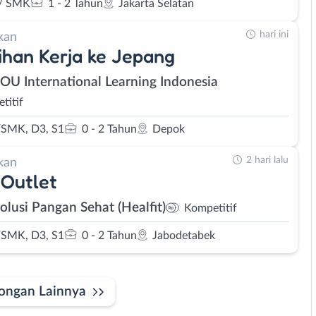
/ SMK
1 - 2 Tahun
Jakarta Selatan
hari ini
kan
ihan Kerja ke Jepang
SOU International Learning Indonesia
titif
SMK, D3, S1
0 - 2 Tahun
Depok
2 hari lalu
kan
Outlet
olusi Pangan Sehat (Healfit)
Kompetitif
SMK, D3, S1
0 - 2 Tahun
Jabodetabek
ongan Lainnya