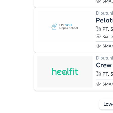
SMA 
Dibutuh
Pelat
PT. 
Kompe
SMA/
Dibutuh
Crew 
PT. S
SMA/
Low