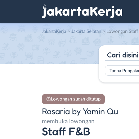
JakartaKerja
>
Jakarta Selatan
> Lowongan Staff F&B di
Tanpa Pengal
Lowongan sudah ditutup
Rasaria by Yamin Qu
membuka lowongan
Staff F&B