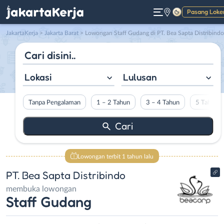
Pasang Loke
Gelap
JakartaKerja
>
Jakarta Barat
> Lowongan Staff Gudang di PT. Bea Sapta Distribindo
Lokasi
Lulusan
Tanpa Pengalaman
1 – 2 Tahun
3 – 4 Tahun
5 Tahun L
Lowongan terbit 1 tahun lalu
PT. Bea Sapta Distribindo
membuka lowongan
Staff Gudang