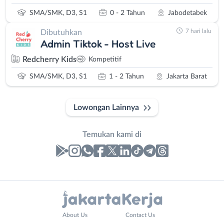
SMA/SMK, D3, S1
0 - 2 Tahun
Jabodetabek
7 hari lalu
Dibutuhkan
Admin Tiktok - Host Live
Redcherry Kids
Kompetitif
SMA/SMK, D3, S1
1 - 2 Tahun
Jakarta Barat
Lowongan Lainnya
Temukan kami di
Laporan
Lowongan
Administrasi
Bebas
Nama
About Us
Contact Us
Ahli
(Remote