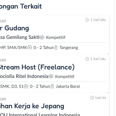
ongan
Terkait
1 hari lalu
kan
er Gudang
Esa Gemilang Sakti
Kompetitif
SMP, SMA/SMK
0 - 2 Tahun
Tangerang
1 hari lalu
kan
Stream Host (Freelance)
ociolla Ritel Indonesia
Kompetitif
SMK, D3, S1
0 - 2 Tahun
Jakarta Barat
hari ini
kan
ihan Kerja ke Jepang
SOU International Learning Indonesia