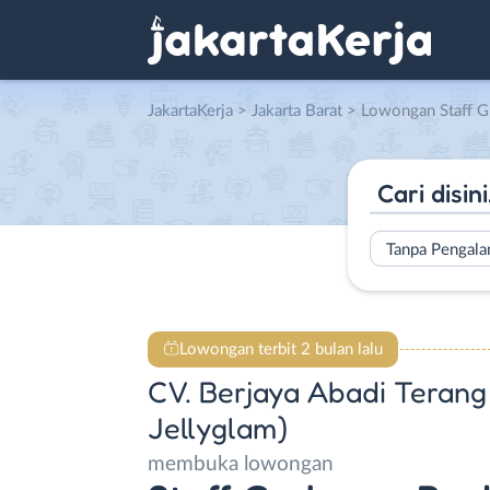
JakartaKerja
>
Jakarta Barat
> Lowongan Staff Gudang – Packing Marketplace di CV. Ber
Tanpa Pengal
Lowongan terbit 2 bulan lalu
CV. Berjaya Abadi Terang
Jellyglam)
membuka lowongan