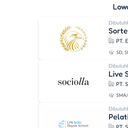
Low
Dibutuh
Sort
PT. 
SD, 
Dibutuh
Live 
PT. S
SMA/
Dibutuh
Pelat
PT. 