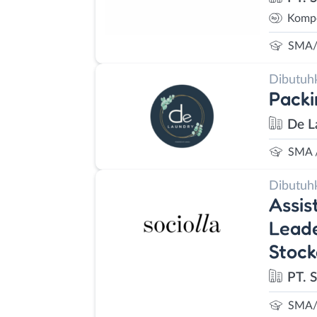
Kompe
SMA/
Dibutuh
Packi
De L
SMA 
Dibutuh
Assis
Leade
Stock
PT. S
SMA/