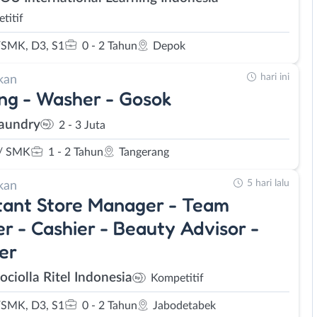
titif
SMK, D3, S1
0 - 2 Tahun
Depok
hari ini
kan
ng - Washer - Gosok
aundry
2 - 3 Juta
/ SMK
1 - 2 Tahun
Tangerang
5 hari lalu
kan
tant Store Manager - Team
r - Cashier - Beauty Advisor -
er
ociolla Ritel Indonesia
Kompetitif
SMK, D3, S1
0 - 2 Tahun
Jabodetabek