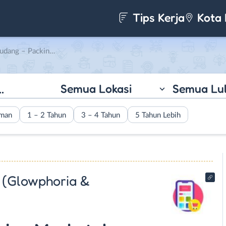
Tips Kerja
Kota 
jaya Abadi Terang (Glowphoria & Jellyglam)
Semua Lokasi
Semua Lu
aman
1 – 2 Tahun
3 – 4 Tahun
5 Tahun Lebih
 (Glowphoria &