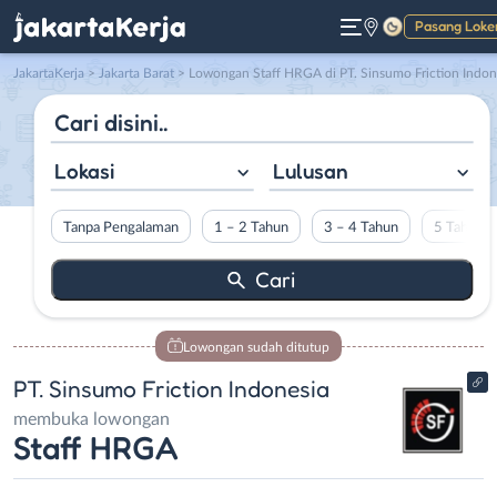
Pasang Loke
Gelap
JakartaKerja
>
Jakarta Barat
> Lowongan Staff HRGA di PT. Sinsumo Friction Indonesia
Lokasi
Lulusan
Tanpa Pengalaman
1 – 2 Tahun
3 – 4 Tahun
5 Tahun L
Lowongan sudah ditutup
PT. Sinsumo Friction Indonesia
membuka lowongan
Staff HRGA