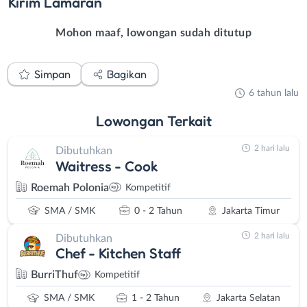
Kirim
Lamaran
Mohon maaf, lowongan sudah ditutup
Simpan
Bagikan
6 tahun lalu
Lowongan
Terkait
2 hari lalu
Dibutuhkan
Waitress - Cook
Roemah Polonia
Kompetitif
SMA / SMK
0 - 2 Tahun
Jakarta Timur
2 hari lalu
Dibutuhkan
Chef - Kitchen Staff
BurriThuf
Kompetitif
SMA / SMK
1 - 2 Tahun
Jakarta Selatan