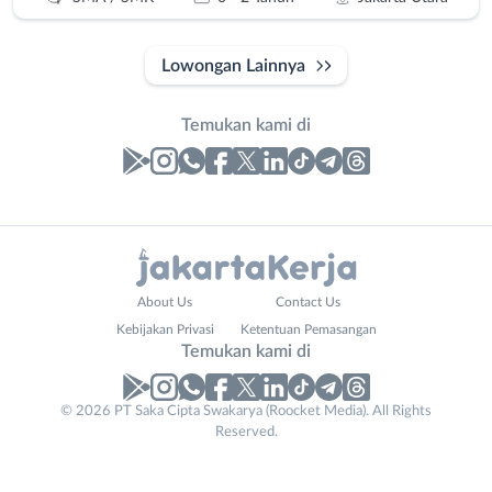
Lowongan Lainnya
Temukan kami di
Laporan
Lowongan
Administrasi
Bebas
Nama
About Us
Contact Us
Ahli
(Remote
Lengkap
*
Kebijakan Privasi
Ketentuan Pemasangan
Gizi
Work)
Temukan kami di
Ahli
Bekasi
Kecantikan
Bogor
© 2026 PT Saka Cipta Swakarya (Roocket Media). All Rights
No. Telp /
Analis
Depok
Reserved.
Email
WhatsApp
*
*
/
Jakarta
Peneliti
Barat
Kirim kode