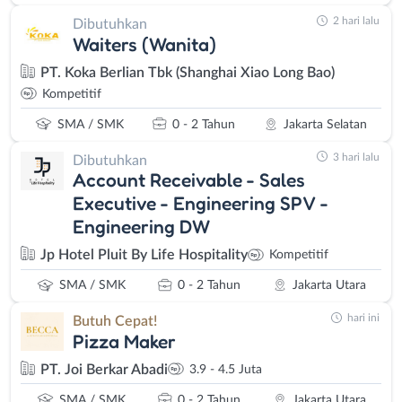
2 hari lalu
Dibutuhkan
Waiters (Wanita)
PT. Koka Berlian Tbk (Shanghai Xiao Long Bao)
Kompetitif
SMA / SMK
0 - 2 Tahun
Jakarta Selatan
3 hari lalu
Dibutuhkan
Account Receivable - Sales
Executive - Engineering SPV -
Engineering DW
Jp Hotel Pluit By Life Hospitality
Kompetitif
SMA / SMK
0 - 2 Tahun
Jakarta Utara
hari ini
Butuh Cepat!
Pizza Maker
PT. Joi Berkar Abadi
3.9 - 4.5 Juta
SMA / SMK
0 - 2 Tahun
Jakarta Utara