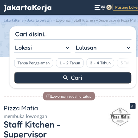
Pasang Loke
Gelap
JakartaKerja
>
Jakarta Selatan
> Lowongan Staff Kitchen – Supervisor di Pizza Mafi
Lokasi
Lulusan
Tanpa Pengalaman
1 – 2 Tahun
3 – 4 Tahun
5 Tahun L
Lowongan sudah ditutup
Pizza Mafia
membuka lowongan
Staff Kitchen -
Supervisor