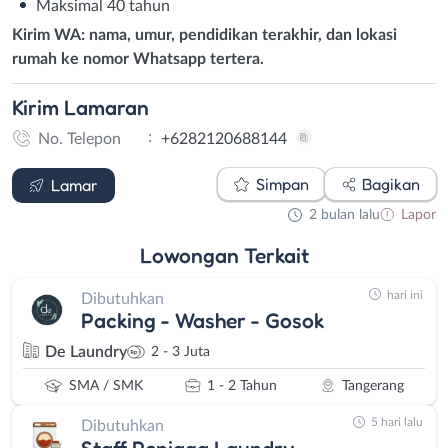
Maksimal 40 tahun
Kirim WA: nama, umur, pendidikan terakhir, dan lokasi
rumah ke nomor Whatsapp tertera.
Kirim
Lamaran
:
No. Telepon
+6282120688144
WhatsApp
Simpan
Bagikan
Lamar
2 bulan lalu
Lapor
Lowongan
Terkait
hari ini
Dibutuhkan
Packing - Washer - Gosok
De Laundry
2 - 3 Juta
SMA / SMK
1 - 2 Tahun
Tangerang
5 hari lalu
Dibutuhkan
Staff Penjaga Laundry