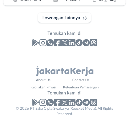
SMA / SMK
1 - 2 Tahun
Tangerang
Lowongan Lainnya
Temukan kami di
Laporan
Lowongan
Administrasi
Bebas
Nama
About Us
Contact Us
Ahli
(Remote
Lengkap
*
Kebijakan Privasi
Ketentuan Pemasangan
Gizi
Work)
Temukan kami di
Ahli
Bekasi
Kecantikan
Bogor
© 2026 PT Saka Cipta Swakarya (Roocket Media). All Rights
No. Telp /
Analis
Depok
Reserved.
Email
WhatsApp
*
*
/
Jakarta
Peneliti
Barat
Kirim kode