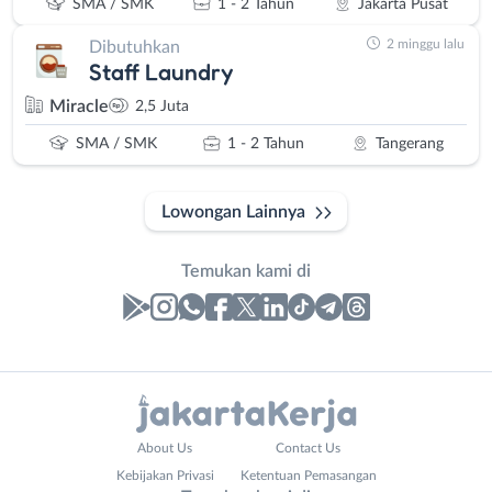
SMA / SMK
1 - 2 Tahun
Jakarta Pusat
2 minggu lalu
Dibutuhkan
Staff Laundry
Miracle
2,5 Juta
SMA / SMK
1 - 2 Tahun
Tangerang
Lowongan Lainnya
Temukan kami di
Laporan
Lowongan
Administrasi
Bebas
Nama
About Us
Contact Us
Ahli
(Remote
Lengkap
*
Kebijakan Privasi
Ketentuan Pemasangan
Gizi
Work)