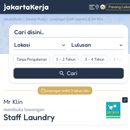
Pasang Loke
Gelap
JakartaKerja
>
Jakarta Pusat
> Lowongan Staff Laundry di Mr Klin
Lokasi
Lulusan
Tanpa Pengalaman
1 – 2 Tahun
3 – 4 Tahun
5 Tahun L
Lowongan terbit 3 tahun lalu
Mr Klin
membuka lowongan
Staff Laundry