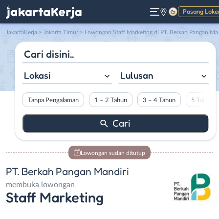
Pasang Loke
Gelap
JakartaKerja
>
Jakarta Timur
> Lowongan Staff Marketing di PT. Berkah Pangan Mandiri
Lokasi
Lulusan
Tanpa Pengalaman
1 – 2 Tahun
3 – 4 Tahun
5 Tahun L
Lowongan sudah ditutup
PT. Berkah Pangan Mandiri
membuka lowongan
Staff Marketing