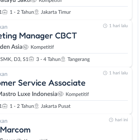
Jatayu Sakti
Kompetitif
1
1 - 2 Tahun
Jakarta Timur
1 hari lalu
kan
eting Manager CBCT
den Asia
Kompetitif
SMK, D3, S1
3 - 4 Tahun
Tangerang
1 hari lalu
kan
mer Service Associate
Mastro Luxe Indonesia
Kompetitif
1
1 - 2 Tahun
Jakarta Pusat
hari ini
kan
 Marcom