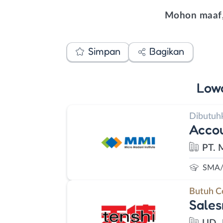
Mohon maaf,
Simpan
Bagikan
Low
Dibutuh
Accou
PT. 
SMA/
Butuh C
Sales