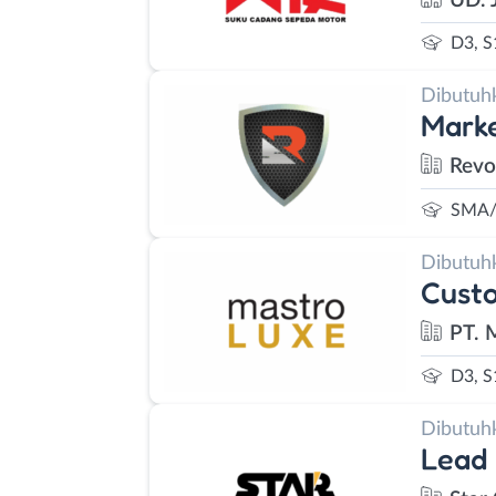
UD. 
D3, S
Dibutuh
Mark
Revo
SMA/
Dibutuh
Custo
PT. 
D3, S
Dibutuh
Lead