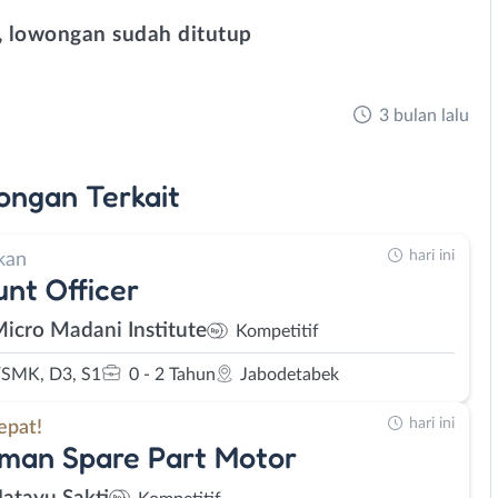
 lowongan sudah ditutup
3 bulan lalu
ongan
Terkait
hari ini
kan
nt Officer
Micro Madani Institute
Kompetitif
SMK, D3, S1
0 - 2 Tahun
Jabodetabek
hari ini
epat!
man Spare Part Motor