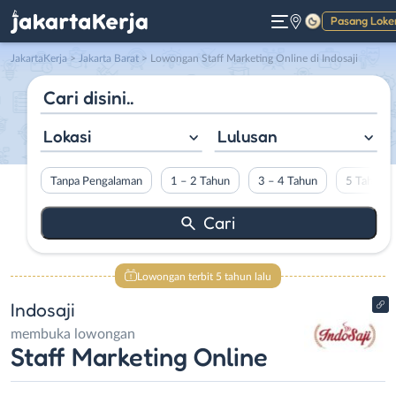
Pasang Loke
Gelap
JakartaKerja
>
Jakarta Barat
> Lowongan Staff Marketing Online di Indosaji
Lokasi
Lulusan
Tanpa Pengalaman
1 – 2 Tahun
3 – 4 Tahun
5 Tahun L
Lowongan terbit 5 tahun lalu
Indosaji
membuka lowongan
Staff Marketing Online