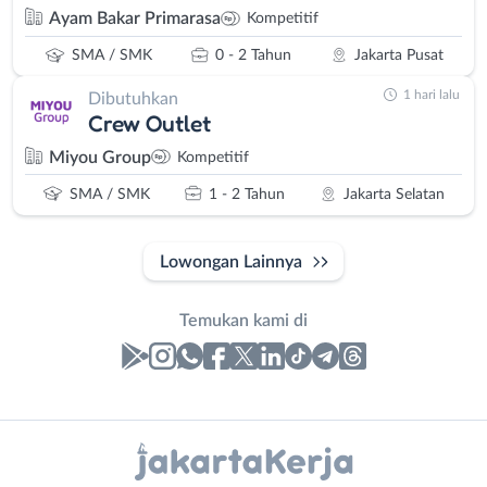
Ayam Bakar Primarasa
Kompetitif
SMA / SMK
0 - 2 Tahun
Jakarta Pusat
1 hari lalu
Dibutuhkan
Crew Outlet
Miyou Group
Kompetitif
SMA / SMK
1 - 2 Tahun
Jakarta Selatan
Lowongan Lainnya
Temukan kami di
Laporan
Lowongan
Administrasi
Bebas