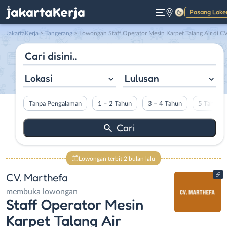
Pasang Loke
Gelap
JakartaKerja
>
Tangerang
> Lowongan Staff Operator Mesin Karpet Talang Air di CV. Marthef
Lokasi
Lulusan
Tanpa Pengalaman
1 – 2 Tahun
3 – 4 Tahun
5 Tahun L
Lowongan terbit 2 bulan lalu
CV. Marthefa
membuka lowongan
Staff Operator Mesin
Karpet Talang Air