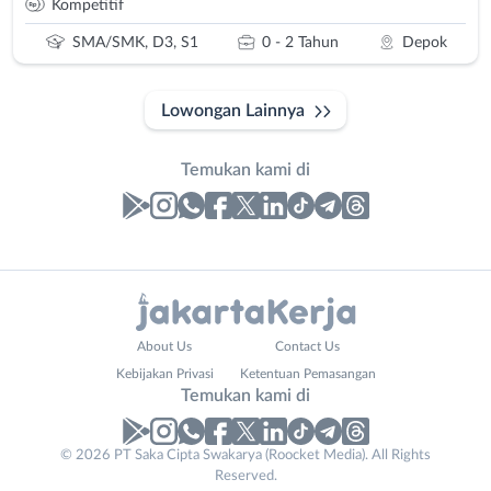
Kompetitif
SMA/SMK, D3, S1
0 - 2 Tahun
Depok
Lowongan Lainnya
Temukan kami di
Laporan
Lowongan
Administrasi
Bebas
Nama
About Us
Contact Us
Ahli
(Remote
Lengkap
*
Kebijakan Privasi
Ketentuan Pemasangan
Gizi
Work)
Temukan kami di
Ahli
Bekasi
Kecantikan
Bogor
© 2026 PT Saka Cipta Swakarya (Roocket Media). All Rights
No. Telp /
Analis
Depok
Reserved.
Email
WhatsApp
*
*