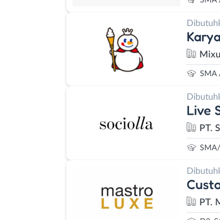
Dibutuh
Kary
Mixu
SMA 
Dibutuh
Live 
PT. S
SMA/
Dibutuh
Custo
PT. 