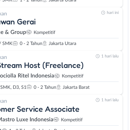
hari ini
kan
awan Gerai
e & Group
Kompetitif
/ SMK
0 - 2 Tahun
Jakarta Utara
1 hari lalu
kan
Stream Host (Freelance)
ociolla Ritel Indonesia
Kompetitif
SMK, D3, S1
0 - 2 Tahun
Jakarta Barat
1 hari lalu
kan
mer Service Associate
Mastro Luxe Indonesia
Kompetitif