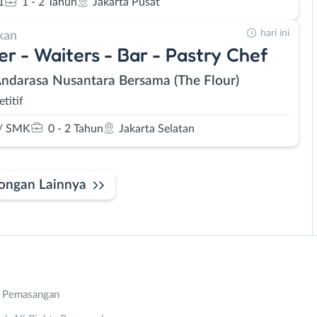
1
1 - 2 Tahun
Jakarta Pusat
hari ini
kan
er - Waiters - Bar - Pastry Chef
Andarasa Nusantara Bersama (The Flour)
titif
/ SMK
0 - 2 Tahun
Jakarta Selatan
ongan Lainnya
n Pemasangan