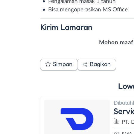
Pengalaman masak 1 tahun
Bisa mengoperasikan MS Office
Kirim
Lamaran
Mohon maaf,
Simpan
Bagikan
Low
Dibutuh
Servi
PT. D
SMA 