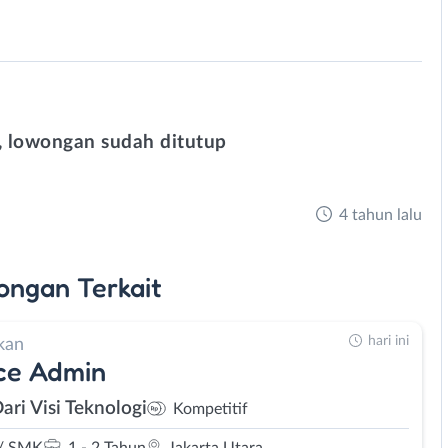
 lowongan sudah ditutup
4 tahun lalu
ongan
Terkait
hari ini
kan
ce Admin
ari Visi Teknologi
Kompetitif
/ SMK
1 - 2 Tahun
Jakarta Utara