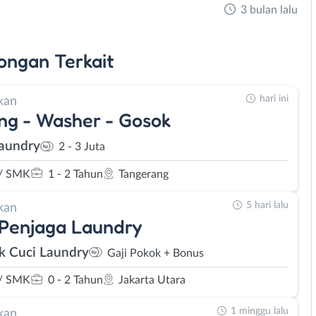
3 bulan lalu
ongan
Terkait
hari ini
kan
ng - Washer - Gosok
aundry
2 - 3 Juta
/ SMK
1 - 2 Tahun
Tangerang
5 hari lalu
kan
 Penjaga Laundry
 Cuci Laundry
Gaji Pokok + Bonus
/ SMK
0 - 2 Tahun
Jakarta Utara
1 minggu lalu
kan