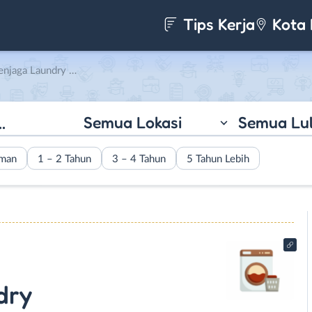
Tips Kerja
Kota 
ry di Mbok Cuci Laundry
Semua Lokasi
Semua Lu
aman
1 – 2 Tahun
3 – 4 Tahun
5 Tahun Lebih
dry