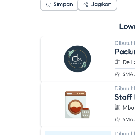
Simpan
Bagikan
Low
Dibutuh
Packi
De L
SMA 
Dibutuh
Staff
Mbok
SMA 
Dibutuh