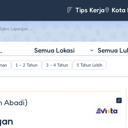
Tips Kerja
Kota 
ista (PT. Slamet Tumbuh Abadi)
Semua Lokasi
Semua Lu
aman
1 – 2 Tahun
3 – 4 Tahun
5 Tahun Lebih
h Abadi)
gan