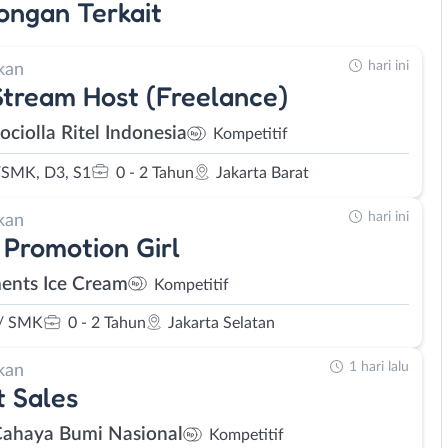
ongan
Terkait
hari ini
kan
Stream Host (Freelance)
ociolla Ritel Indonesia
Kompetitif
SMK, D3, S1
0 - 2 Tahun
Jakarta Barat
hari ini
kan
 Promotion Girl
ents Ice Cream
Kompetitif
/ SMK
0 - 2 Tahun
Jakarta Selatan
1 hari lalu
kan
t Sales
Cahaya Bumi Nasional
Kompetitif