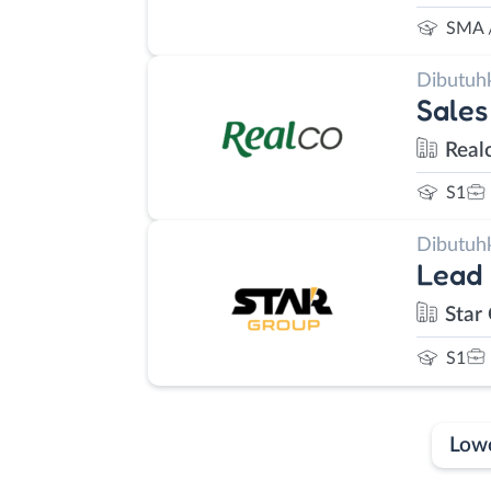
SMA 
Dibutuh
Sales
Real
S1
Dibutuh
Lead
Star
S1
Low