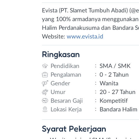
Evista (PT. Slamet Tumbuh Abadi) (@evi
yang 100% armadanya menggunakan mob
Halim Perdanakusuma dan Bandara Sul
Website:
www.evista.id
Ringkasan
:
Pendidikan
SMA / SMK
:
Pengalaman
0 - 2 Tahun
:
Gender
Wanita
:
Umur
20 - 27 Tahun
:
Besaran Gaji
Kompetitif
:
Lokasi Kerja
Bandara Halim 
Syarat
Pekerjaan