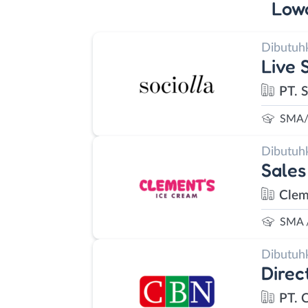
Low
Dibutuh
Live 
PT. S
SMA/
Dibutuh
Sales
Clem
SMA 
Dibutuh
Direc
PT. 