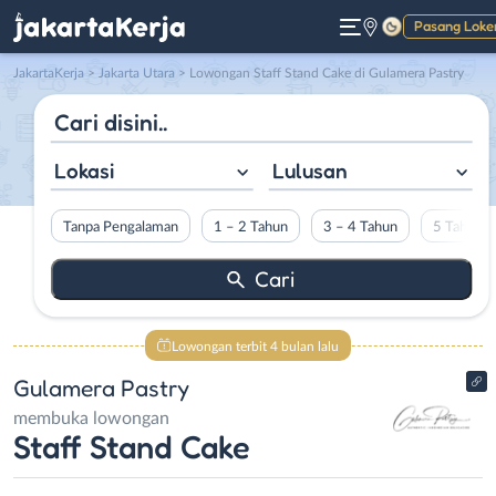
Pasang Loke
Gelap
JakartaKerja
>
Jakarta Utara
> Lowongan Staff Stand Cake di Gulamera Pastry
Lokasi
Lulusan
Tanpa Pengalaman
1 – 2 Tahun
3 – 4 Tahun
5 Tahun L
Lowongan terbit 4 bulan lalu
Gulamera Pastry
membuka lowongan
Staff Stand Cake