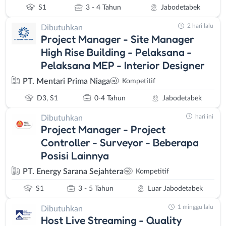
S1
3 - 4 Tahun
Jabodetabek
2 hari lalu
Dibutuhkan
Project Manager - Site Manager
High Rise Building - Pelaksana -
Pelaksana MEP - Interior Designer
PT. Mentari Prima Niaga
Kompetitif
D3, S1
0-4 Tahun
Jabodetabek
hari ini
Dibutuhkan
Project Manager - Project
Controller - Surveyor - Beberapa
Posisi Lainnya
PT. Energy Sarana Sejahtera
Kompetitif
S1
3 - 5 Tahun
Luar Jabodetabek
1 minggu lalu
Dibutuhkan
Host Live Streaming - Quality