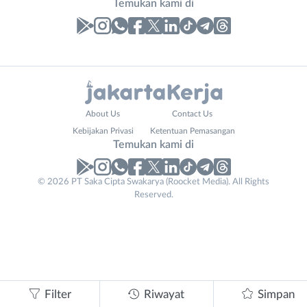
Temukan kami di
Laporan
Lowongan
Administrasi
Bebas
Nama
About Us
Contact Us
Ahli
(Remote
Lengkap
*
Kebijakan Privasi
Ketentuan Pemasangan
Gizi
Work)
Temukan kami di
Ahli
Bekasi
Kecantikan
Bogor
© 2026 PT Saka Cipta Swakarya (Roocket Media). All Rights
Phone
No. Telp /
Analis
Depok
Reserved.
Number
Email
WhatsApp
*
*
*
/
Jakarta
Peneliti
Barat
Kirim kode
Animator
Jakarta
Apoteker
Pusat
Arsitek
Jakarta
Tidak
Asisten
Selatan
bisa
Filter
Riwayat
Simpan
Baker
Jakarta