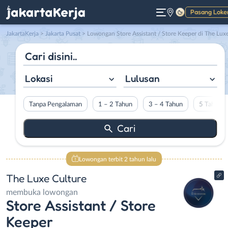
Pasang Loke
Gelap
JakartaKerja
>
Jakarta Pusat
> Lowongan Store Assistant / Store Keeper di The Luxe Cultur
Lokasi
Lulusan
Tanpa Pengalaman
1 – 2 Tahun
3 – 4 Tahun
5 Tahun L
Lowongan terbit 2 tahun lalu
The Luxe Culture
membuka lowongan
Store Assistant / Store
Keeper