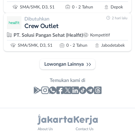
SMA/SMK, D3, S1
0 - 2 Tahun
Depok
2 hari lalu
Dibutuhkan
Crew Outlet
PT. Solusi Pangan Sehat (Healfit)
Kompetitif
SMA/SMK, D3, S1
0 - 2 Tahun
Jabodetabek
Lowongan Lainnya
Temukan kami di
Laporan
Lowongan
Administrasi
Bebas
Your
Nama
About Us
Contact Us
Ahli
(Remote
Website
Lengkap
*
*