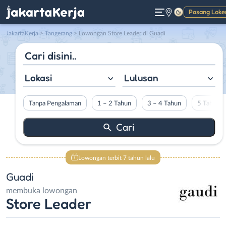
Pasang Loke
Gelap
JakartaKerja
>
Tangerang
> Lowongan Store Leader di Guadi
Lokasi
Lulusan
Tanpa Pengalaman
1 – 2 Tahun
3 – 4 Tahun
5 Tahun L
Lowongan terbit 7 tahun lalu
Guadi
membuka lowongan
Store Leader